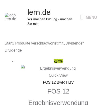
Zum
MENÜ
lern.de
Inhalt
MENÜ
springen
Wir machen Bildung - machen
Sie mit!
Start
/ Produkte verschlagwortet mit „Dividende“
Dividende
Ursprünglicher
Aktueller
-17%
Preis
Preis
war:
ist:
Quick View
54,00 €
45,00 €.
FOS 12 BwR | IBV
FOS 12
Ergebnisverwendung