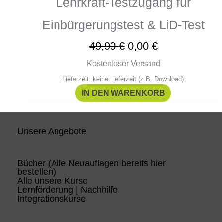
Lehrkraft-Testzugang für
Einbürgerungstest & LiD-Test
49,90
€
0,00
€
Kostenloser Versand
Lieferzeit: keine Lieferzeit (z.B. Download)
IN DEN WARENKORB
Unsere Angebote
Bücher (Alle Neuauflagen bereits hier
bestellen)
Alle unsere Kurse
Lernförderung | Nachhilfe
Integrationskurse