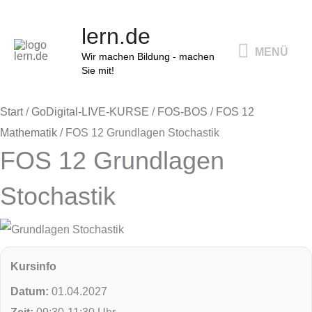
Zum
FOS
Ursprünglicher
Aktueller
Ursprünglicher
Ursprünglicher
Ursprünglicher
Aktueller
Aktueller
Aktueller
MENÜ
lern.de
Inhalt
12
Preis
Preis
Preis
Preis
Preis
Preis
Preis
Preis
MENÜ
springen
Grundlagen
Wir machen Bildung - machen
war:
ist:
war:
war:
war:
ist:
ist:
ist:
Sie mit!
Stochastik
[Digital]
36,00 €
30,00 €.
54,00 €
54,00 €
49,90 €
0,00 €.
45,00 €.
45,00 €.
Start
/
GoDigital-LIVE-KURSE
/
FOS-BOS
/
FOS 12
Menge
Mathematik
/ FOS 12 Grundlagen Stochastik
FOS 12 Grundlagen
Stochastik
Kursinfo
Datum:
01.04.2027
Zeit:
09:30-11:30 Uhr