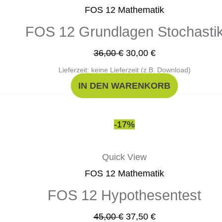
36,00 €
30,00 €.
FOS 12 Mathematik
FOS 12 Grundlagen Stochasti
36,00
€
30,00
€
Lieferzeit: keine Lieferzeit (z.B. Download)
IN DEN WARENKORB
Ursprünglicher
Aktueller
-17%
Preis
Preis
war:
ist:
Quick View
45,00 €
37,50 €.
FOS 12 Mathematik
FOS 12 Hypothesentest
45,00
€
37,50
€