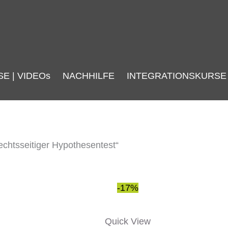
SE | VIDEOs
NACHHILFE
INTEGRATIONSKURSE
echtsseitiger Hypothesentest“
Ursprünglicher
Aktueller
-17%
Preis
Preis
war:
ist:
Quick View