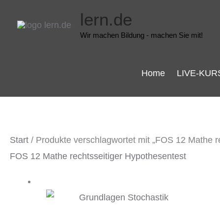
Zum
lern.de
Inhalt
Wir machen Bildung - machen Sie mit!
springen
Home
LIVE-KUR
Start
/ Produkte verschlagwortet mit „FOS 12 Mathe r
FOS 12 Mathe rechtsseitiger Hypothesentest