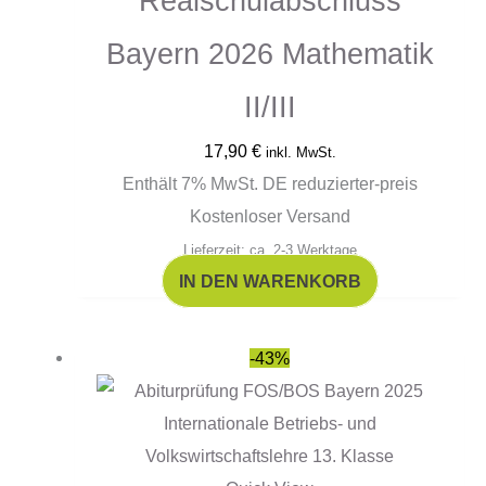
Realschulabschluss
Bayern 2026 Mathematik
II/III
17,90
€
inkl. MwSt.
Enthält 7% MwSt. DE reduzierter-preis
Kostenloser Versand
Lieferzeit: ca. 2-3 Werktage
IN DEN WARENKORB
Ursprünglicher
Aktueller
-43%
Preis
Preis
war:
ist:
15,90 €
9,00 €.