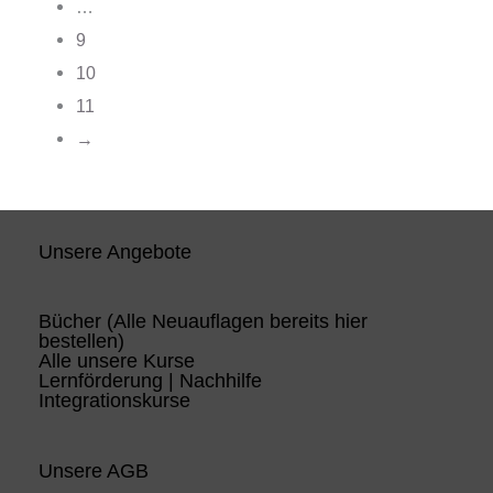
…
9
10
11
→
Unsere Angebote
Bücher (Alle Neuauflagen bereits hier
bestellen)
Alle unsere Kurse
Lernförderung | Nachhilfe
Integrationskurse
Unsere AGB