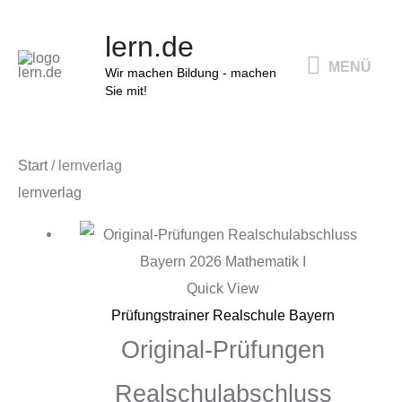
Zum
MENÜ
lern.de
Inhalt
MENÜ
springen
Wir machen Bildung - machen
Sie mit!
Start
/ lernverlag
lernverlag
Quick View
Prüfungstrainer Realschule Bayern
Original-Prüfungen
Realschulabschluss