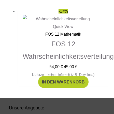
Ursprünglicher
Aktueller
-17%
Preis
Preis
war:
ist:
Quick View
54,00 €
45,00 €.
FOS 12 Mathematik
FOS 12
Wahrscheinlichkeitsverteilung
54,00
€
45,00
€
Lieferzeit: keine Lieferzeit (z.B. Download)
IN DEN WARENKORB
Unsere Angebote