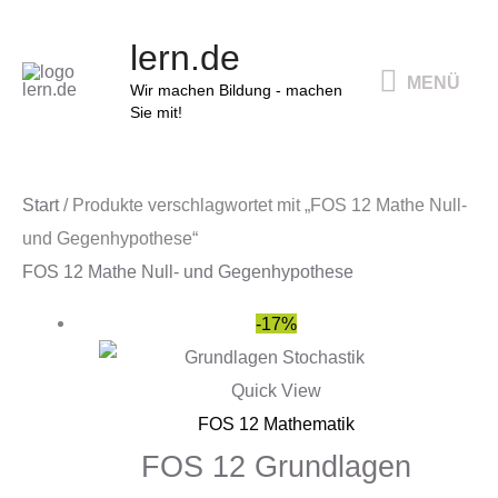
Zum
MENÜ
lern.de
Inhalt
MENÜ
springen
Wir machen Bildung - machen
Sie mit!
Start
/ Produkte verschlagwortet mit „FOS 12 Mathe Null-
und Gegenhypothese“
FOS 12 Mathe Null- und Gegenhypothese
Ursprünglicher
Aktueller
-17%
Preis
Preis
war:
ist:
Quick View
36,00 €
30,00 €.
FOS 12 Mathematik
FOS 12 Grundlagen