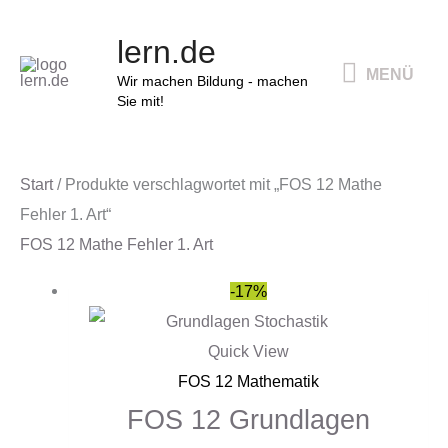
Zum
MENÜ
lern.de
Inhalt
MENÜ
springen
Wir machen Bildung - machen
Sie mit!
Start
/ Produkte verschlagwortet mit „FOS 12 Mathe
Fehler 1. Art“
FOS 12 Mathe Fehler 1. Art
Ursprünglicher
Aktueller
-17%
Preis
Preis
war:
ist:
Quick View
36,00 €
30,00 €.
FOS 12 Mathematik
FOS 12 Grundlagen