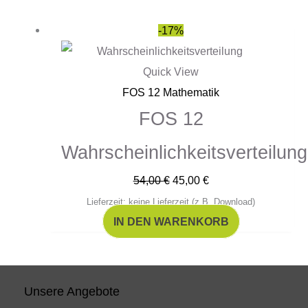
Ursprünglicher
Aktueller
-17%
Preis
Preis
war:
ist:
Quick View
54,00 €
45,00 €.
FOS 12 Mathematik
FOS 12
Wahrscheinlichkeitsverteilung
54,00
€
45,00
€
Lieferzeit: keine Lieferzeit (z.B. Download)
IN DEN WARENKORB
Unsere Angebote