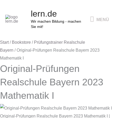
Zum
Ursprünglicher
Aktueller
Ursprünglicher
Aktueller
MENÜ
lern.de
Inhalt
Preis
Preis
Preis
Preis
MENÜ
springen
Wir machen Bildung - machen
war:
ist:
war:
ist:
Sie mit!
13,90 €
6,00 €.
15,90 €
8,00 €.
Start
/
Bookstore
/
Prüfungstrainer Realschule
Bayern
/ Original-Prüfungen Realschule Bayern 2023
Mathematik I
Original-Prüfungen
Realschule Bayern 2023
Mathematik I
Original-Prüfungen Realschule Bayern 2023 Mathematik I |