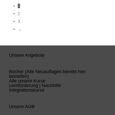
1
2
3
→
Unsere Angebote
Bücher (Alle Neuauflagen bereits hier
bestellen)
Alle unsere Kurse
Lernförderung | Nachhilfe
Integrationskurse
Unsere AGB