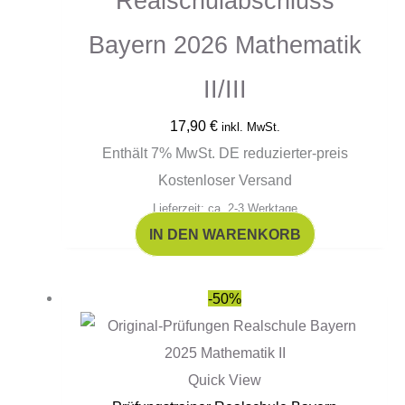
Realschulabschluss
Bayern 2026 Mathematik
II/III
17,90
€
inkl. MwSt.
Enthält 7% MwSt. DE reduzierter-preis
Kostenloser Versand
Lieferzeit: ca. 2-3 Werktage
IN DEN WARENKORB
Ursprünglicher
Aktueller
-50%
Preis
Preis
war:
ist:
15,90 €
8,00 €.
Quick View