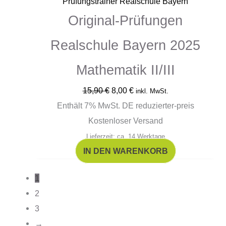
Prüfungstrainer Realschule Bayern
Original-Prüfungen
Realschule Bayern 2025
Mathematik II/III
15,90
€
8,00
€
inkl. MwSt.
Enthält 7% MwSt. DE reduzierter-preis
Kostenloser Versand
Lieferzeit: ca. 14 Werktage
IN DEN WARENKORB
1
2
3
→