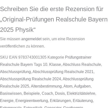
Schreiben Sie die erste Rezension für
„Original-Prüfungen Realschule Bayern
2025 Physik“
Sie müssen
angemeldet
sein, um eine Rezension
veröffentlichen zu können.
SKU
EAN 9783743001305
Kategorie
Prüfungstrainer
Realschule Bayern
Tags
10. Klasse
,
Abschluss Realschule
,
Abschlussprüfung
,
Abschlussprüfung Realschule 2021
,
Abschlussprüfung Realschule 2024
,
Abschlussprüfung
Realschule 2025
,
Altersbestimmung
,
Atom
,
Aufgaben
,
Basiswissen
,
Beispiele
,
Coach
,
Dosis
,
Elektrizitätslehre
,
Energie
,
Energieentwertung
,
Erklärungen
,
Erläuterung
,
Extemporale
,
Fotovoltaik
,
Generator
,
Geothermie
,