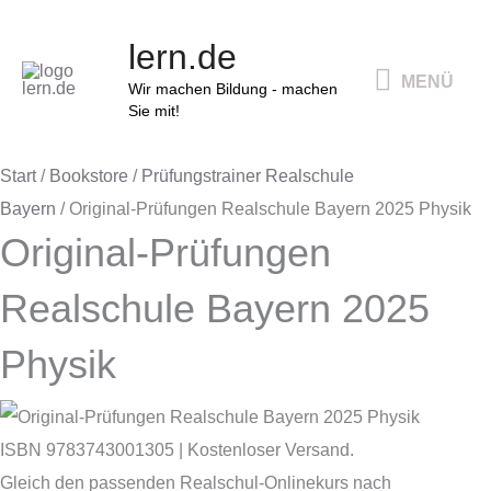
Zum
Original-
Ursprünglicher
Aktueller
Ursprünglicher
Aktueller
MENÜ
lern.de
Inhalt
Prüfungen
Preis
Preis
Preis
Preis
MENÜ
springen
Realschule
Wir machen Bildung - machen
war:
ist:
war:
ist:
Sie mit!
Bayern
2025
15,90 €
8,00 €.
15,90 €
8,00 €.
Start
/
Bookstore
/
Prüfungstrainer Realschule
Physik
Bayern
/ Original-Prüfungen Realschule Bayern 2025 Physik
Menge
Original-Prüfungen
Realschule Bayern 2025
Physik
ISBN 9783743001305 | Kostenloser Versand.
Gleich den passenden Realschul-Onlinekurs nach