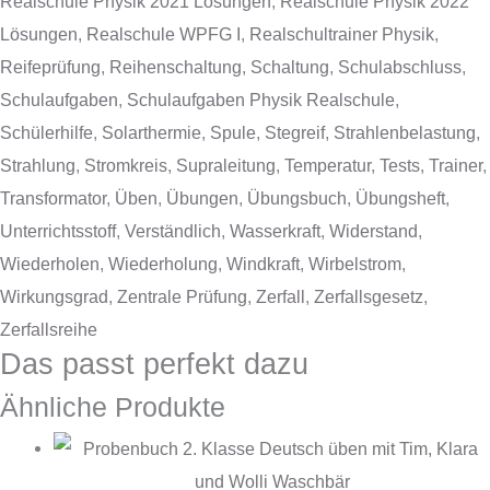
Realschule Physik 2021 Lösungen
,
Realschule Physik 2022
Lösungen
,
Realschule WPFG I
,
Realschultrainer Physik
,
Reifeprüfung
,
Reihenschaltung
,
Schaltung
,
Schulabschluss
,
Schulaufgaben
,
Schulaufgaben Physik Realschule
,
Schülerhilfe
,
Solarthermie
,
Spule
,
Stegreif
,
Strahlenbelastung
,
Strahlung
,
Stromkreis
,
Supraleitung
,
Temperatur
,
Tests
,
Trainer
,
Transformator
,
Üben
,
Übungen
,
Übungsbuch
,
Übungsheft
,
Unterrichtsstoff
,
Verständlich
,
Wasserkraft
,
Widerstand
,
Wiederholen
,
Wiederholung
,
Windkraft
,
Wirbelstrom
,
Wirkungsgrad
,
Zentrale Prüfung
,
Zerfall
,
Zerfallsgesetz
,
Zerfallsreihe
Das passt perfekt dazu
Ähnliche Produkte