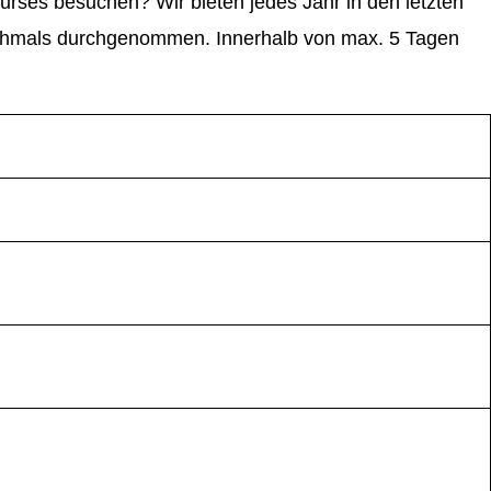
ses besuchen? Wir bieten jedes Jahr in den letzten
nochmals durchgenommen. Innerhalb von max. 5 Tagen