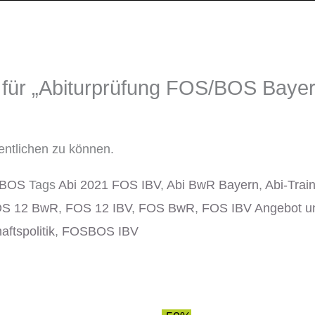
 für „Abiturprüfung FOS/BOS Bayern
entlichen zu können.
 BOS
Tags
Abi 2021 FOS IBV
,
Abi BwR Bayern
,
Abi-Trai
S 12 BwR
,
FOS 12 IBV
,
FOS BwR
,
FOS IBV Angebot u
ftspolitik
,
FOSBOS IBV