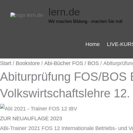
Zum
Ursprünglicher
Aktueller
lern.de
Inhalt
Preis
Preis
Wir machen Bildung - machen Sie mit!
springen
war:
ist:
10,90 €
5,55 €.
Home
LIVE-KUR
Start
/
Bookstore
/
Abi-Bücher FOS / BOS
/ Abiturprüfu
Abiturprüfung FOS/BOS Ba
Volkswirtschaftslehre 12.
ZUR NEUAUFLAGE 2023
ABi-Trainer 2021 FOS 12 Internationale Betriebs- und V