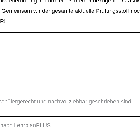
alwiederholung in Form eines themenbezogenen Crashkur
an. Gemeinsam wir der gesamte aktuelle Prüfungsstoff 
R!
schülergerecht und nachvollziehbar geschrieben sind.
n nach LehrplanPLUS