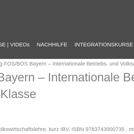
Ursprünglicher
Aktueller
Preis
Preis
war:
ist:
SE | VIDEOs
NACHHILFE
15,90 €
INTEGRATIONSKURSE
8,00 €.
ng FOS/BOS Bayern – Internationale Betriebs- und Volksw
yern – Internationale Be
 Klasse
olkswirtschaftslehre, kurz IBV, ISBN 9783743000735 , m