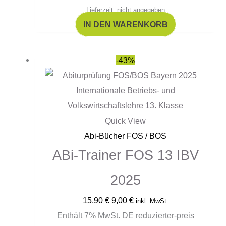
Lieferzeit: nicht angegeben
IN DEN WARENKORB
Ursprünglicher
Aktueller
-43%
Preis
Preis
war:
ist:
15,90 €
9,00 €.
Quick View
Abi-Bücher FOS / BOS
ABi-Trainer FOS 13 IBV
2025
15,90
€
9,00
€
inkl. MwSt.
Enthält 7% MwSt. DE reduzierter-preis