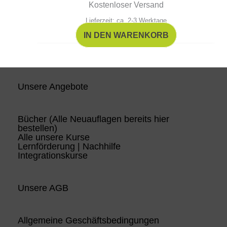
Kostenloser Versand
Lieferzeit: ca. 2-3 Werktage
IN DEN WARENKORB
Unsere Angebote
Bücher (Alle Neuauflagen bereits hier
bestellen)
Alle unsere Kurse
Lernförderung | Nachhilfe
Integrationskurse
Unsere AGB
Allgemeine Geschäftsbedingungen