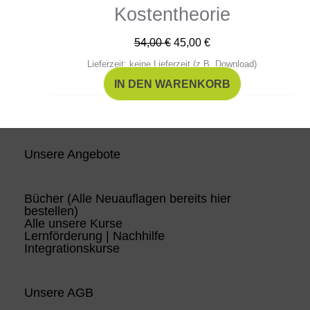
Kostentheorie
54,00
€
45,00
€
Lieferzeit: keine Lieferzeit (z.B. Download)
IN DEN WARENKORB
Unsere Angebote
Bücher (Alle Neuauflagen bereits hier
bestellen)
Alle unsere Kurse
Lernförderung | Nachhilfe
Integrationskurse
Unsere AGB