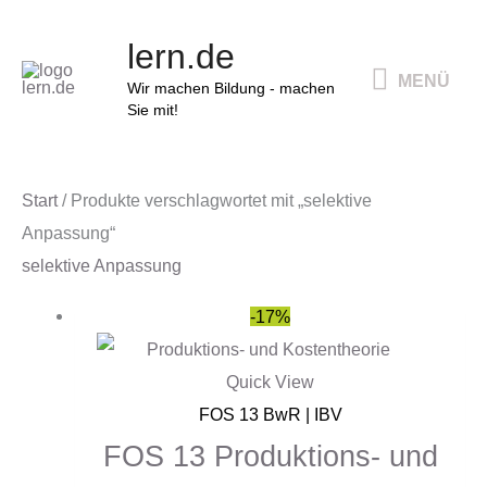
Zum
MENÜ
lern.de
Inhalt
MENÜ
springen
Wir machen Bildung - machen
Sie mit!
Start
/ Produkte verschlagwortet mit „selektive
Anpassung“
selektive Anpassung
Ursprünglicher
Aktueller
-17%
Preis
Preis
war:
ist:
Quick View
54,00 €
45,00 €.
FOS 13 BwR | IBV
FOS 13 Produktions- und