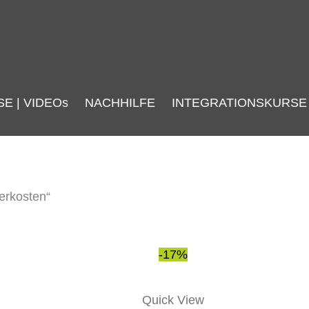
SE | VIDEOs
NACHHILFE
INTEGRATIONSKURSE
erkosten“
Ursprünglicher
Aktueller
-17%
Preis
Preis
war:
ist:
Quick View