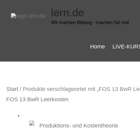
Zum
lern.de
Inhalt
Wir machen Bildung - machen Sie mit!
springen
Home
LIVE-KUR
Start
/ Produkte verschlagwortet mit „FOS 13 BwR Le
FOS 13 BwR Leerkosten