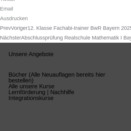
Email
Ausdrucken
Prev
Voriger
12. Klasse Fachabi-trainer BwR Bayern 202
Nächster
Abschlussprüfung Realschule Mathematik I Ba
Unsere Angebote
Bücher (Alle Neuauflagen bereits hier
bestellen)
Alle unsere Kurse
Lernförderung | Nachhilfe
Integrationskurse