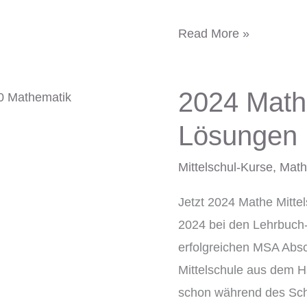
Read More »
2024 Mathe
2024
Mathe
Lösungen
Mittelschule
Lösungen
Mittelschul-Kurse
,
Math
Jetzt 2024 Mathe Mitte
2024 bei den Lehrbuch-
erfolgreichen MSA Absc
Mittelschule aus dem H
schon während des Schu