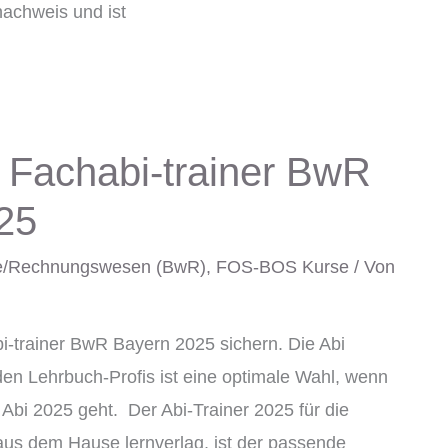
achweis und ist
 Fachabi-trainer BwR
25
hre/Rechnungswesen (BwR)
,
FOS-BOS Kurse
/ Von
bi-trainer BwR Bayern 2025 sichern. Die Abi
den Lehrbuch-Profis ist eine optimale Wahl, wenn
 Abi 2025 geht. Der Abi-Trainer 2025 für die
aus dem Hause lernverlag, ist der passende