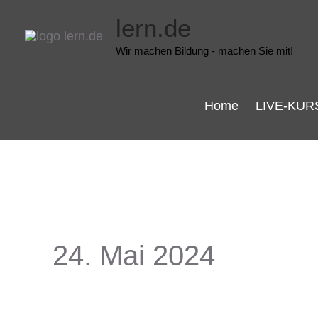
Zum
lern.de
Inhalt
Wir machen Bildung - machen Sie mit!
springen
Home
LIVE-KUR
24. Mai 2024