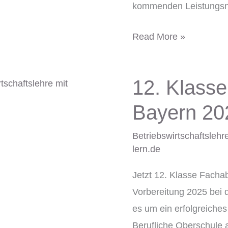
kommenden Leistungsn
Read More »
12. Klasse
12.
Klasse
Bayern 20
Fachabi-
trainer
Betriebswirtschaftsle
lern.de
BwR
Bayern
Jetzt 12. Klasse Facha
2025
Vorbereitung 2025 bei 
es um ein erfolgreiches
Berufliche Oberschule 