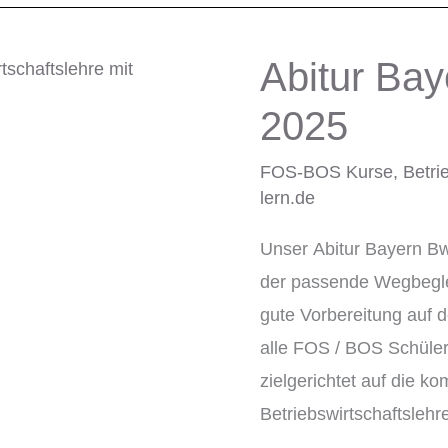
Abitur Ba
Abitur
Bayern
2025
BwR
13.
FOS-BOS Kurse
,
Betri
lern.de
Klasse
2025
Unser Abitur Bayern Bw
der passende Wegbeglei
gute Vorbereitung auf 
alle FOS / BOS Schüler
zielgerichtet auf die 
Betriebswirtschaftsleh