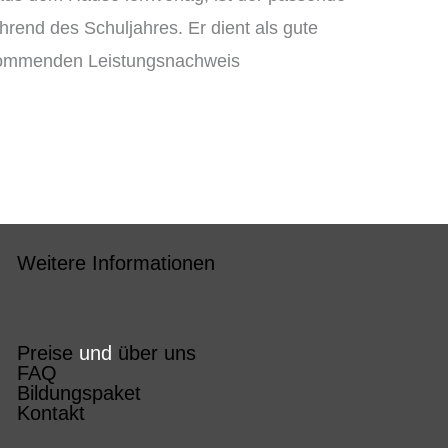
rend des Schuljahres. Er dient als gute
kommenden Leistungsnachweis
Weitere Informationen
Preise
und
über uns
FAQ
Bildungspaket
Kontakt