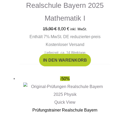
Realschule Bayern 2025
Mathematik I
15,90
€
8,00
€
inkl. MwSt.
Enthält 7% MwSt. DE reduzierter-preis
Kostenloser Versand
Lieferzeit: ca. 14 Werktage
IN DEN WARENKORB
Ursprünglicher
Aktueller
-50%
Preis
Preis
war:
ist:
15,90 €
8,00 €.
Quick View
Prüfungstrainer Realschule Bayern