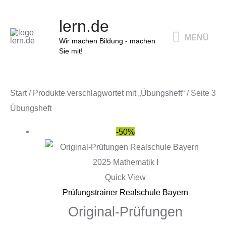
Zum
MENÜ
lern.de
Inhalt
MENÜ
springen
Wir machen Bildung - machen
Sie mit!
Start
/
Produkte verschlagwortet mit „Übungsheft“
/ Seite 3
Übungsheft
Ursprünglicher
Aktueller
-50%
Preis
Preis
war:
ist:
15,90 €
8,00 €.
Quick View
Prüfungstrainer Realschule Bayern
Original-Prüfungen