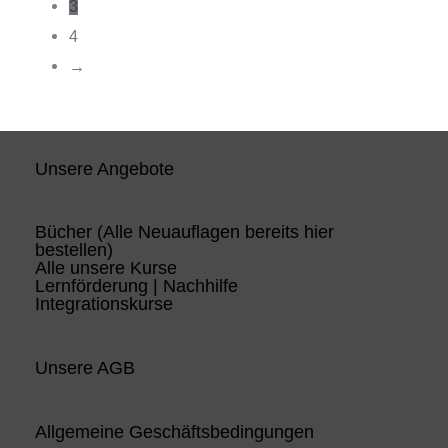
3
4
→
Unsere Angebote
Bücher (Alle Neuauflagen bereits hier
bestellen)
Alle unsere Kurse
Lernförderung | Nachhilfe
Integrationskurse
Unsere AGB
Allgemeine Geschäftsbedingungen