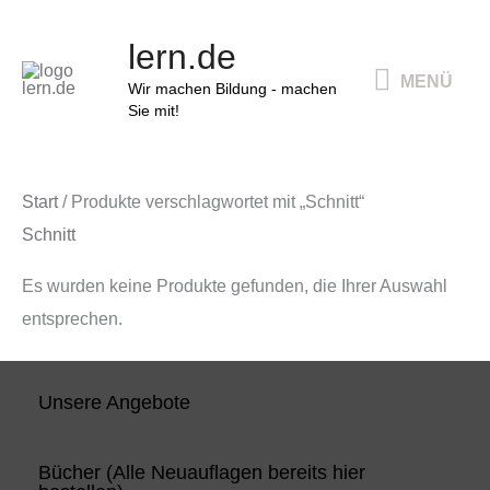
Zum
MENÜ
lern.de
Inhalt
MENÜ
springen
Wir machen Bildung - machen
Sie mit!
Start
/ Produkte verschlagwortet mit „Schnitt“
Schnitt
Es wurden keine Produkte gefunden, die Ihrer Auswahl
entsprechen.
Unsere Angebote
Bücher (Alle Neuauflagen bereits hier