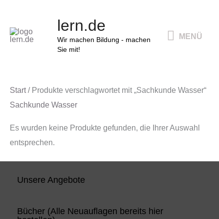
Zum
MENÜ
lern.de
Inhalt
MENÜ
springen
Wir machen Bildung - machen
Sie mit!
Start
/ Produkte verschlagwortet mit „Sachkunde Wasser“
Sachkunde Wasser
Es wurden keine Produkte gefunden, die Ihrer Auswahl
entsprechen.
Unsere Angebote
Bücher (Alle Neuauflagen bereits hier