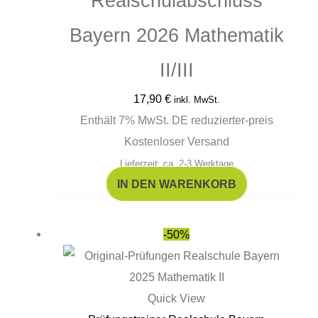
Realschulabschluss
Bayern 2026 Mathematik
II/III
17,90
€
inkl. MwSt.
Enthält 7% MwSt. DE reduzierter-preis
Kostenloser Versand
Lieferzeit: ca. 2-3 Werktage
IN DEN WARENKORB
Ursprünglicher
Aktueller
-50%
Preis
Preis
war:
ist:
15,90 €
8,00 €.
Quick View