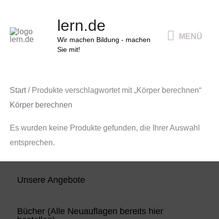
Zum
MENÜ
lern.de
Inhalt
MENÜ
springen
Wir machen Bildung - machen
Sie mit!
Start
/ Produkte verschlagwortet mit „Körper berechnen“
Körper berechnen
Es wurden keine Produkte gefunden, die Ihrer Auswahl
entsprechen.
Unsere Angebote
Bücher (Alle Neuauflagen bereits hier