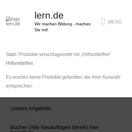
Zum
MENÜ
lern.de
Inhalt
MENÜ
springen
Wir machen Bildung - machen
Sie mit!
Start
/ Produkte verschlagwortet mit „Hilfsmittelfrei“
Hilfsmittelfrei
Es wurden keine Produkte gefunden, die Ihrer Auswahl
entsprechen.
Unsere Angebote
Bücher (Alle Neuauflagen bereits hier