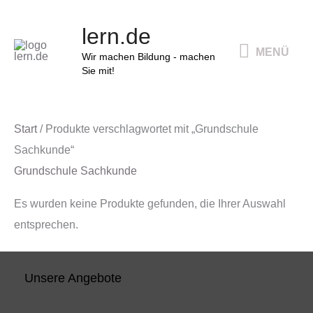
Zum
MENÜ
lern.de
Inhalt
MENÜ
springen
Wir machen Bildung - machen
Sie mit!
Start
/ Produkte verschlagwortet mit „Grundschule
Sachkunde“
Grundschule Sachkunde
Es wurden keine Produkte gefunden, die Ihrer Auswahl
entsprechen.
Unsere Angebote