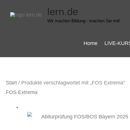
Zum
lern.de
Inhalt
Wir machen Bildung - machen Sie mit!
springen
Home
LIVE-KUR
Start
/ Produkte verschlagwortet mit „FOS Extrema“
FOS Extrema