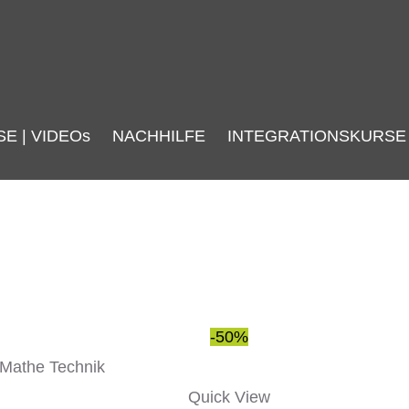
SE | VIDEOs
NACHHILFE
INTEGRATIONSKURSE
Ursprünglicher
Aktueller
-50%
Preis
Preis
war:
ist:
Quick View