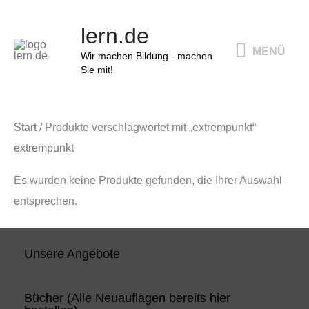
Zum
MENÜ
lern.de
Inhalt
MENÜ
springen
Wir machen Bildung - machen
Sie mit!
Start
/ Produkte verschlagwortet mit „extrempunkt“
extrempunkt
Es wurden keine Produkte gefunden, die Ihrer Auswahl
entsprechen.
Unsere Angebote
Bücher (Alle Neuauflagen bereits hier