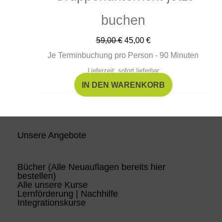
buchen
59,00
€
45,00
€
Je Terminbuchung pro Person - 90 Minuten
Lieferzeit: sofort lieferbar
IN DEN WARENKORB
Unsere Angebote
Bücher (Alle Neuauflagen bereits hier
bestellen)
Alle unsere Kurse
Lernförderung | Nachhilfe
Integrationskurse