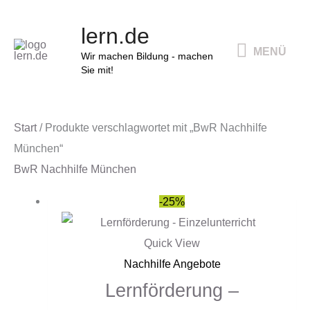
Zum
MENÜ
lern.de
Inhalt
MENÜ
springen
Wir machen Bildung - machen
Sie mit!
Start
/ Produkte verschlagwortet mit „BwR Nachhilfe
München“
BwR Nachhilfe München
Ursprünglicher
Aktueller
-25%
Preis
Preis
war:
ist:
Quick View
79,00 €
59,00 €.
Nachhilfe Angebote
Lernförderung –