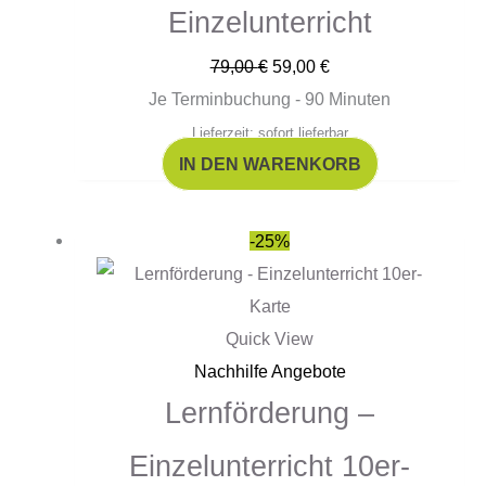
Einzelunterricht
79,00
€
59,00
€
Je Terminbuchung - 90 Minuten
Lieferzeit: sofort lieferbar
IN DEN WARENKORB
Ursprünglicher
Aktueller
-25%
Preis
Preis
war:
ist:
790,00 €
590,00 €.
Quick View
Nachhilfe Angebote
Lernförderung –
Einzelunterricht 10er-