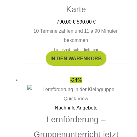
Karte
790,00
€
590,00
€
10 Termine zahlen und 11 a 90 Minuten
bekommen
Lieferzeit: sofort lieferbar
IN DEN WARENKORB
Ursprünglicher
Aktueller
-24%
Preis
Preis
war:
ist:
Quick View
59,00 €
45,00 €.
Nachhilfe Angebote
Lernförderung –
Gruppenunterricht jetzt