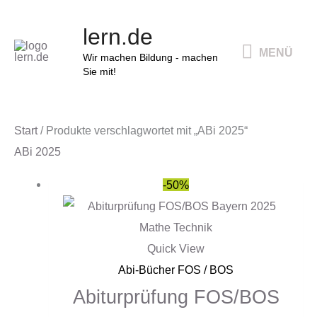
Zum
MENÜ
lern.de
Inhalt
MENÜ
springen
Wir machen Bildung - machen
Sie mit!
Start
/ Produkte verschlagwortet mit „ABi 2025“
ABi 2025
Ursprünglicher
Aktueller
-50%
Preis
Preis
war:
ist:
15,90 €
8,00 €.
Quick View
Abi-Bücher FOS / BOS
Abiturprüfung FOS/BOS