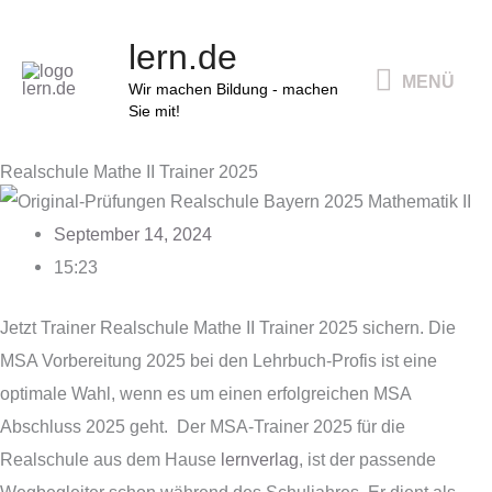
Zum
MENÜ
lern.de
Inhalt
MENÜ
springen
Wir machen Bildung - machen
Sie mit!
Realschule Mathe II Trainer 2025
September 14, 2024
15:23
Jetzt Trainer Realschule Mathe II Trainer 2025 sichern. Die
MSA Vorbereitung 2025 bei den Lehrbuch-Profis ist eine
optimale Wahl, wenn es um einen erfolgreichen MSA
Abschluss 2025 geht. Der MSA-Trainer 2025 für die
Realschule aus dem Hause
lernverlag
, ist der passende
Wegbegleiter schon während des Schuljahres. Er dient als