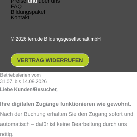
Preise
und
über uns
FAQ
Bildungspaket
Kontakt
© 2026 lern.de Bildungsgesellschaft mbH
VERTRAG WIDERRUFEN
Betriebsferien vom
31.07. bis 14.09.2026
Liebe Kunden/Besucher,
Ihre digitalen Zugänge funktionieren wie gewohnt.
Nach der Buchung erhalten Sie den Zugang sofort und
automatisch – dafür ist keine Bearbeitung durch uns
nötig.