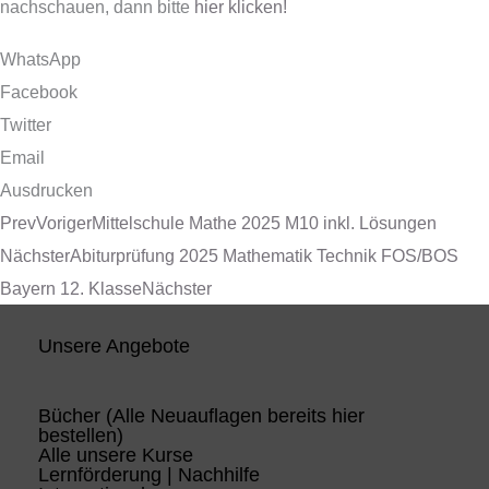
nachschauen, dann bitte
hier klicken!
WhatsApp
Facebook
Twitter
Email
Ausdrucken
Prev
Voriger
Mittelschule Mathe 2025 M10 inkl. Lösungen
Nächster
Abiturprüfung 2025 Mathematik Technik FOS/BOS
Bayern 12. Klasse
Nächster
Unsere Angebote
Bücher (Alle Neuauflagen bereits hier
bestellen)
Alle unsere Kurse
Lernförderung | Nachhilfe