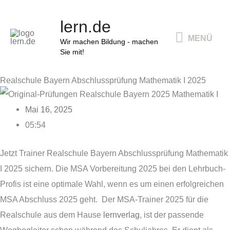
Zum
MENÜ
lern.de
Inhalt
MENÜ
springen
Wir machen Bildung - machen
Sie mit!
Realschule Bayern Abschlussprüfung Mathematik I 2025
Mai 16, 2025
05:54
Jetzt Trainer Realschule Bayern Abschlussprüfung Mathematik
I 2025 sichern. Die MSA Vorbereitung 2025 bei den Lehrbuch-
Profis ist eine optimale Wahl, wenn es um einen erfolgreichen
MSA Abschluss 2025 geht. Der MSA-Trainer 2025 für die
Realschule aus dem Hause
lernverlag
, ist der passende
Wegbegleiter schon während des Schuljahres. Er dient als