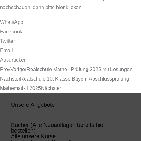
nachschauen, dann bitte
hier klicken!
WhatsApp
Facebook
Twitter
Email
Ausdrucken
Prev
Voriger
Realschule Mathe I Prüfung 2025 mit Lösungen
Nächster
Realschule 10. Klasse Bayern Abschlussprüfung
Mathematik I 2025
Nächster
Unsere Angebote
Bücher (Alle Neuauflagen bereits hier
bestellen)
Alle unsere Kurse