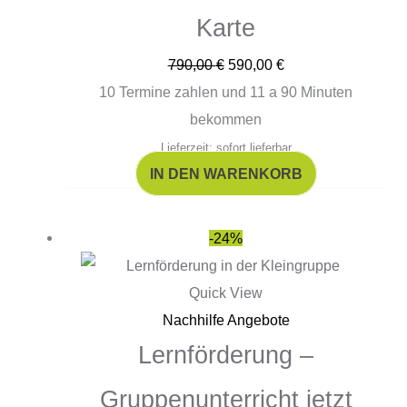
Karte
790,00
€
590,00
€
10 Termine zahlen und 11 a 90 Minuten
bekommen
Lieferzeit: sofort lieferbar
IN DEN WARENKORB
Ursprünglicher
Aktueller
-24%
Preis
Preis
war:
ist:
Quick View
59,00 €
45,00 €.
Nachhilfe Angebote
Lernförderung –
Gruppenunterricht jetzt