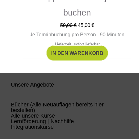
buchen
59,00
€
45,00
€
Je Terminbuchung pro Person - 90 Minuten
Lieferzeit: sofort lieferbar
IN DEN WARENKORB
Unsere Angebote
Bücher (Alle Neuauflagen bereits hier
bestellen)
Alle unsere Kurse
Lernförderung | Nachhilfe
Integrationskurse