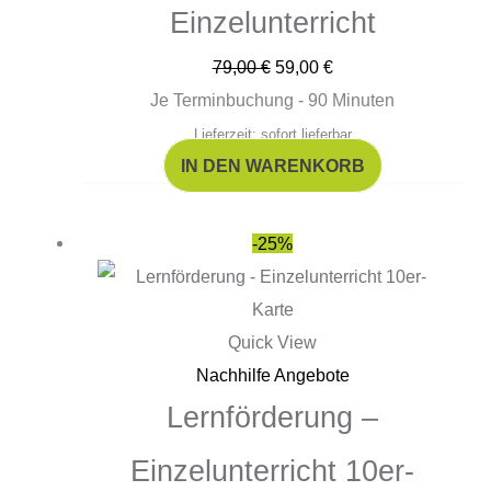
Einzelunterricht
79,00
€
59,00
€
Je Terminbuchung - 90 Minuten
Lieferzeit: sofort lieferbar
IN DEN WARENKORB
Ursprünglicher
Aktueller
-25%
Preis
Preis
war:
ist:
790,00 €
590,00 €.
Quick View
Nachhilfe Angebote
Lernförderung –
Einzelunterricht 10er-