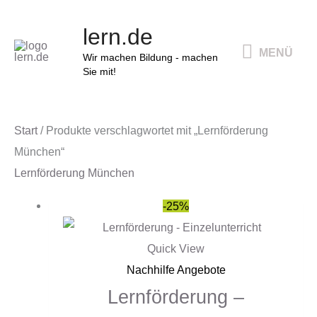
Zum
MENÜ
lern.de
Inhalt
MENÜ
springen
Wir machen Bildung - machen
Sie mit!
Start
/ Produkte verschlagwortet mit „Lernförderung
München“
Lernförderung München
Ursprünglicher
Aktueller
-25%
Preis
Preis
war:
ist:
Quick View
79,00 €
59,00 €.
Nachhilfe Angebote
Lernförderung –