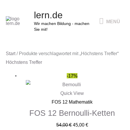
Zum
MENÜ
lern.de
Inhalt
MENÜ
springen
Wir machen Bildung - machen
Sie mit!
Start
/ Produkte verschlagwortet mit „Höchstens Treffer“
Höchstens Treffer
Ursprünglicher
Aktueller
-17%
Preis
Preis
war:
ist:
Quick View
54,00 €
45,00 €.
FOS 12 Mathematik
FOS 12 Bernoulli-Ketten
54,00
€
45,00
€