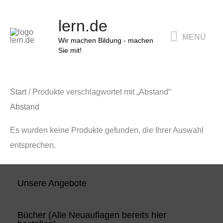
Zum
MENÜ
lern.de
Inhalt
MENÜ
springen
Wir machen Bildung - machen
Sie mit!
Start
/ Produkte verschlagwortet mit „Abstand“
Abstand
Es wurden keine Produkte gefunden, die Ihrer Auswahl
entsprechen.
Unsere Angebote
Bücher (Alle Neuauflagen bereits hier