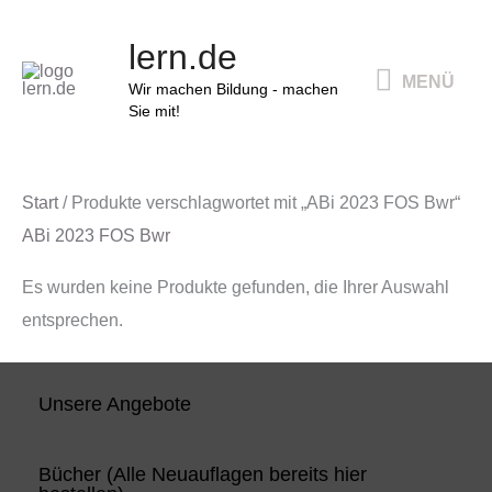
Zum
MENÜ
lern.de
Inhalt
MENÜ
springen
Wir machen Bildung - machen
Sie mit!
Start
/ Produkte verschlagwortet mit „ABi 2023 FOS Bwr“
ABi 2023 FOS Bwr
Es wurden keine Produkte gefunden, die Ihrer Auswahl
entsprechen.
Unsere Angebote
Bücher (Alle Neuauflagen bereits hier