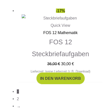
Ursprünglicher
Aktueller
-17%
Preis
Preis
war:
ist:
Quick View
36,00 €
30,00 €.
FOS 12 Mathematik
FOS 12
Steckbriefaufgaben
36,00
€
30,00
€
Lieferzeit: keine Lieferzeit (z.B. Download)
IN DEN WARENKORB
1
2
→