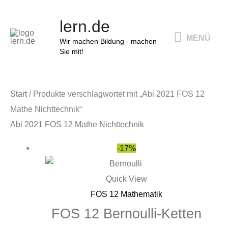
Zum
MENÜ
lern.de
Inhalt
MENÜ
springen
Wir machen Bildung - machen
Sie mit!
Start
/ Produkte verschlagwortet mit „Abi 2021 FOS 12
Mathe Nichttechnik“
Abi 2021 FOS 12 Mathe Nichttechnik
Ursprünglicher
Aktueller
-17%
Preis
Preis
war:
ist:
Quick View
54,00 €
45,00 €.
FOS 12 Mathematik
FOS 12 Bernoulli-Ketten