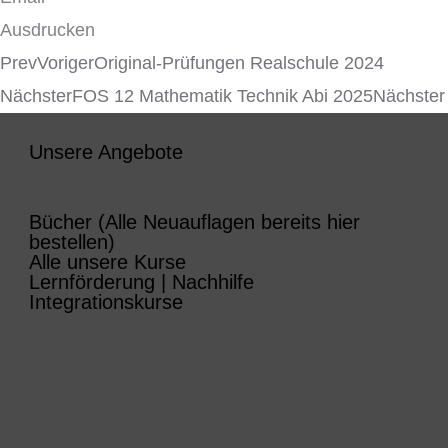
Ausdrucken
Prev
Voriger
Original-Prüfungen Realschule 2024
Nächster
FOS 12 Mathematik Technik Abi 2025
Nächster
Unsere Angebote
Bücher (Alle Neuauflagen bereits hier
bestellen)
Alle unsere Kurse
Lernförderung | Nachhilfe
Integrationskurse