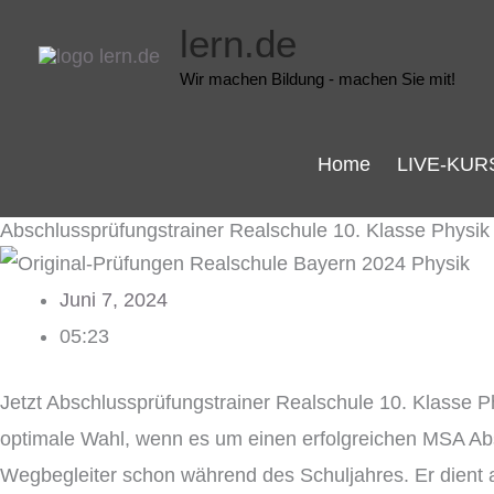
Zum
lern.de
Inhalt
Wir machen Bildung - machen Sie mit!
springen
Home
LIVE-KUR
Abschlussprüfungstrainer Realschule 10. Klasse Physi
Juni 7, 2024
05:23
Jetzt Abschlussprüfungstrainer Realschule 10. Klasse 
optimale Wahl, wenn es um einen erfolgreichen MSA A
Wegbegleiter schon während des Schuljahres. Er dient a