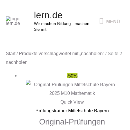
Zum
MENÜ
lern.de
Inhalt
MENÜ
springen
Wir machen Bildung - machen
Sie mit!
Start
/
Produkte verschlagwortet mit „nachholen“
/ Seite 2
nachholen
Ursprünglicher
Aktueller
-50%
Preis
Preis
war:
ist:
15,90 €
8,00 €.
Quick View
Prüfungstrainer Mittelschule Bayern
Original-Prüfungen