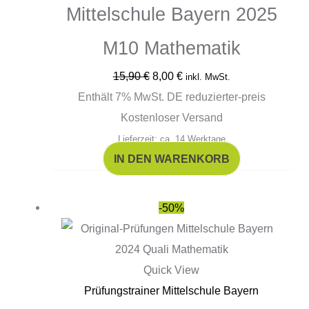
Mittelschule Bayern 2025
M10 Mathematik
15,90
€
8,00
€
inkl. MwSt.
Enthält 7% MwSt. DE reduzierter-preis
Kostenloser Versand
Lieferzeit: ca. 14 Werktage
IN DEN WARENKORB
Ursprünglicher
Aktueller
-50%
Preis
Preis
war:
ist:
15,90 €
8,00 €.
Quick View
Prüfungstrainer Mittelschule Bayern