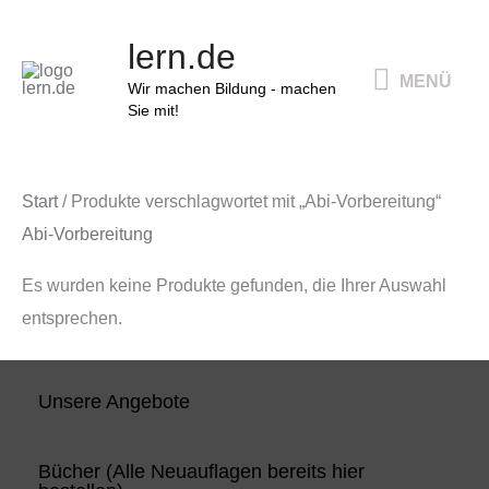
Zum
MENÜ
lern.de
Inhalt
MENÜ
springen
Wir machen Bildung - machen
Sie mit!
Start
/ Produkte verschlagwortet mit „Abi-Vorbereitung“
Abi-Vorbereitung
Es wurden keine Produkte gefunden, die Ihrer Auswahl
entsprechen.
Unsere Angebote
Bücher (Alle Neuauflagen bereits hier