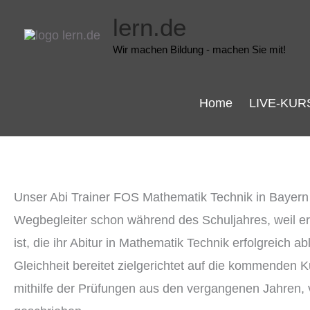
Zum
lern.de
Inhalt
Wir machen Bildung - machen Sie mit!
springen
Home
LIVE-KUR
Unser Abi Trainer FOS Mathematik Technik in Bayer
Wegbegleiter schon während des Schuljahres, weil er
ist, die ihr Abitur in Mathematik Technik erfolgreic
Gleichheit bereitet zielgerichtet auf die kommenden
mithilfe der Prüfungen aus den vergangenen Jahren, v