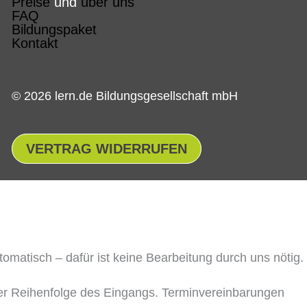
Preise
und
über uns
FAQ
Bildungspaket
Kontakt
© 2026 lern.de Bildungsgesellschaft mbH
VERTRAG WIDERRUFEN
matisch – dafür ist keine Bearbeitung durch uns nötig.
 der Reihenfolge des Eingangs. Terminvereinbarungen