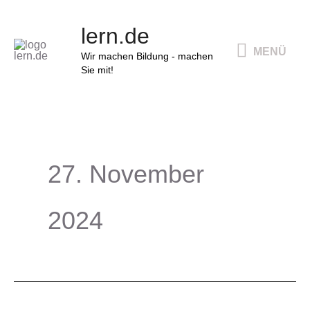
Zum
MENÜ
lern.de
Inhalt
MENÜ
springen
Wir machen Bildung - machen
Sie mit!
27. November
2024