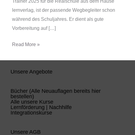
Trainer 2025 für die Realschule aus dem Hause
lernverlag, ist der passende Wegbegleiter schon
während des Schuljahres. Er dient als gute
Vorbereitung auf […]
Read More »
Unsere Angebote
Bücher (Alle Neuauflagen bereits hier
bestellen)
Alle unsere Kurse
Lernförderung | Nachhilfe
Integrationskurse
Unsere AGB