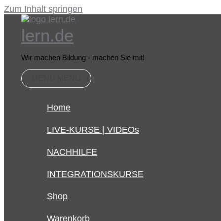
Zum Inhalt springen
lern.de
Wir machen Bildung - machen Sie mit!
MENÜ
MENÜ
Home
LIVE-KURSE | VIDEOs
NACHHILFE
INTEGRATIONSKURSE
Shop
Warenkorb