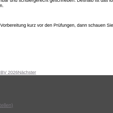
iehbar und schülergerecht geschrieben. Deshalb ist das 
n.
i-Vorbereitung kurz vor den Prüfungen, dann schauen Si
IBV 2026
Nächster
ellen)