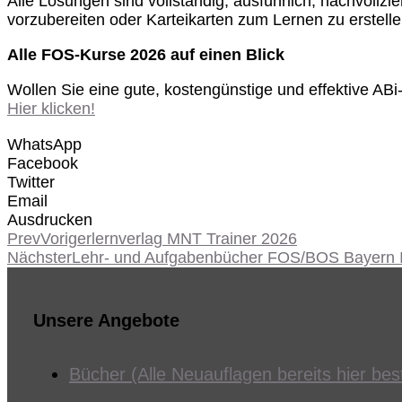
Alle Lösungen sind vollständig, ausführlich, nachvollz
vorzubereiten oder Karteikarten zum Lernen zu erstelle
Alle FOS-Kurse 2026 auf einen Blick
Wollen Sie eine gute, kostengünstige und effektive AB
Hier klicken!
WhatsApp
Facebook
Twitter
Email
Ausdrucken
Prev
Voriger
lernverlag MNT Trainer 2026
Nächster
Lehr- und Aufgabenbücher FOS/BOS Bayern 
Unsere Angebote
Bücher (Alle Neuauflagen bereits hier best