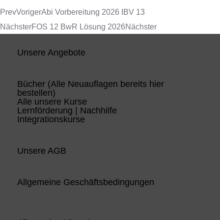
Prev
Voriger
Abi Vorbereitung 2026 IBV 13
Nächster
FOS 12 BwR Lösung 2026
Nächster
Unsere Angebote
Bücher (Alle Neuauflagen bereits hier
bestellen)
Alle unsere Kurse
Lernförderung | Nachhilfe
Integrationskurse
Unsere AGB
Allgemeine Geschäftsbedingungen