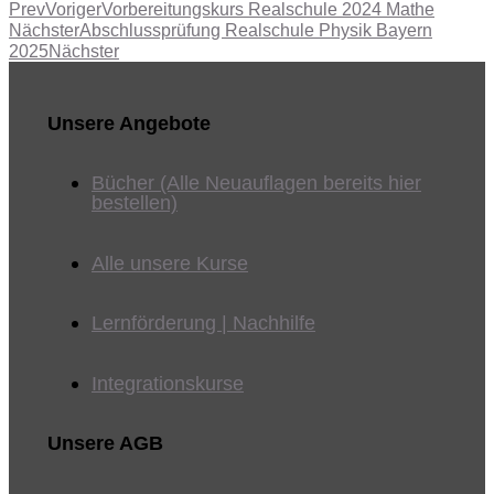
Prev
Voriger
Vorbereitungskurs Realschule 2024 Mathe
Nächster
Abschlussprüfung Realschule Physik Bayern
2025
Nächster
Unsere Angebote
Bücher (Alle Neuauflagen bereits hier
bestellen)
Alle unsere Kurse
Lernförderung | Nachhilfe
Integrationskurse
Unsere AGB