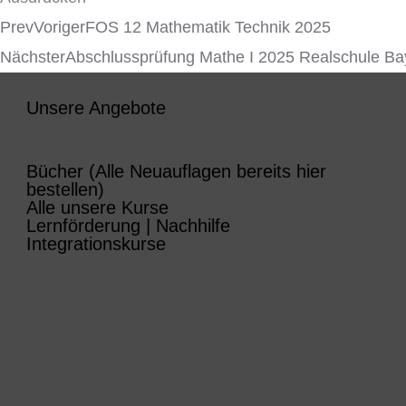
Prev
Voriger
FOS 12 Mathematik Technik 2025
Nächster
Abschlussprüfung Mathe I 2025 Realschule Ba
Unsere Angebote
Bücher (Alle Neuauflagen bereits hier
bestellen)
Alle unsere Kurse
Lernförderung | Nachhilfe
Integrationskurse