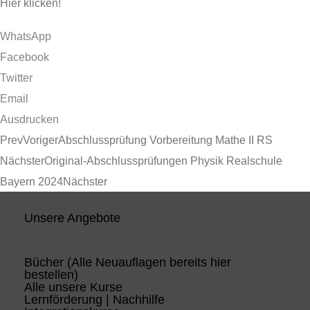
Hier klicken!
WhatsApp
Facebook
Twitter
Email
Ausdrucken
Prev
Voriger
Abschlussprüfung Vorbereitung Mathe II RS
Nächster
Original-Abschlussprüfungen Physik Realschule
Bayern 2024
Nächster
Unsere Angebote
Bücher (Alle Neuauflagen bereits hier
bestellen)
Alle unsere Kurse
Lernförderung | Nachhilfe