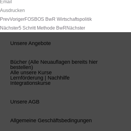
Email
Ausdrucken
Prev
Voriger
FOSBOS BwR Wirtschaftspolitik
Nächster
5 Schritt Methode BwR
Nächster
Unsere Angebote
Bücher (Alle Neuauflagen bereits hier
bestellen)
Alle unsere Kurse
Lernförderung | Nachhilfe
Integrationskurse
Unsere AGB
Allgemeine Geschäftsbedingungen