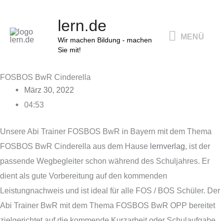
Zum
MENÜ
lern.de
Inhalt
MENÜ
springen
Wir machen Bildung - machen
Sie mit!
FOSBOS BwR Cinderella
März 30, 2022
04:53
Unsere Abi Trainer FOSBOS BwR in Bayern mit dem Thema
FOSBOS BwR Cinderella aus dem Hause
lernverlag
, ist der
passende Wegbegleiter schon während des Schuljahres. Er
dient als gute Vorbereitung auf den kommenden
Leistungnachweis und ist ideal für alle FOS / BOS Schüler. Der
Abi Trainer BwR mit dem Thema FOSBOS BwR OPP bereitet
zielgerichtet auf die kommende Kurzarbeit oder Schulaufgabe