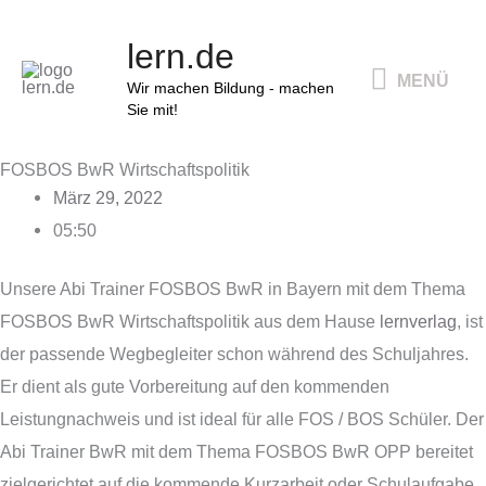
Zum
MENÜ
lern.de
Inhalt
MENÜ
springen
Wir machen Bildung - machen
Sie mit!
FOSBOS BwR Wirtschaftspolitik
März 29, 2022
05:50
Unsere Abi Trainer FOSBOS BwR in Bayern mit dem Thema
FOSBOS BwR Wirtschaftspolitik aus dem Hause
lernverlag
, ist
der passende Wegbegleiter schon während des Schuljahres.
Er dient als gute Vorbereitung auf den kommenden
Leistungnachweis und ist ideal für alle FOS / BOS Schüler. Der
Abi Trainer BwR mit dem Thema FOSBOS BwR OPP bereitet
zielgerichtet auf die kommende Kurzarbeit oder Schulaufgabe