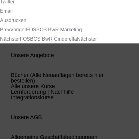
Twitter
Email
Ausdrucken
Prev
Voriger
FOSBOS BwR Marketing
Nächster
FOSBOS BwR Cinderella
Nächster
Unsere Angebote
Bücher (Alle Neuauflagen bereits hier
bestellen)
Alle unsere Kurse
Lernförderung | Nachhilfe
Integrationskurse
Unsere AGB
Allgemeine Geschäftsbedingungen