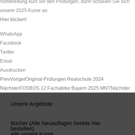
Vorbereitung kurz vor den Prüfungen, dann schauen Sie sich
unsere 2025 Kurse an.
Hier klicken!
WhatsApp
Facebook
Twitter
Email
Ausdrucken
Prev
Voriger
Original-Prüfungen Realschule 2024
Nächster
FOSBOS 12 Fachabitur Bayern 2025 MNT
Nächster
Unsere Angebote
Bücher (Alle Neuauflagen bereits hier
bestellen)
Alle unsere Kurse