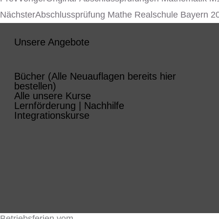
Nächster
Abschlussprüfung Mathe Realschule Bayern 2
Unsere Angebote
Bücher (Alle Neuauflagen bereits hier
bestellen)
Alle unsere Kurse
Lernförderung | Nachhilfe
Integrationskurse
Betriebsferien vom