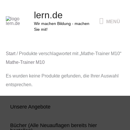
Zum
MENÜ
lern.de
Inhalt
MENÜ
springen
Wir machen Bildung - machen
Sie mit!
Start
/ Produkte verschlagwortet mit „Mathe-Trainer M10“
Mathe-Trainer M10
Es wurden keine Produkte gefunden, die Ihrer Auswahl
entsprechen.
Unsere Angebote
Bücher (Alle Neuauflagen bereits hier