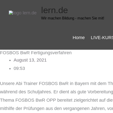
Zum
lern.de
Inhalt
Wir machen Bildung - machen Sie mit!
springen
Home
LIVE-KUR
FOSBOS BwR Fertigungsverfahren
August 13, 2021
09:53
Unsere Abi Trainer FOSBOS BwR in Bayern mit dem 
während des Schuljahres. Er dient als gute Vorbereitu
Thema FOSBOS BwR OPP bereitet zielgerichtet auf die
mithilfe der Prüfungen aus den vergangenen Jahren, vor