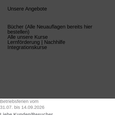
Unsere Angebote
Bücher (Alle Neuauflagen bereits hier
bestellen)
Alle unsere Kurse
Lernförderung | Nachhilfe
Integrationskurse
Betriebsferien vom
31.07. bis 14.09.2026
Liebe Kunden/Besucher,